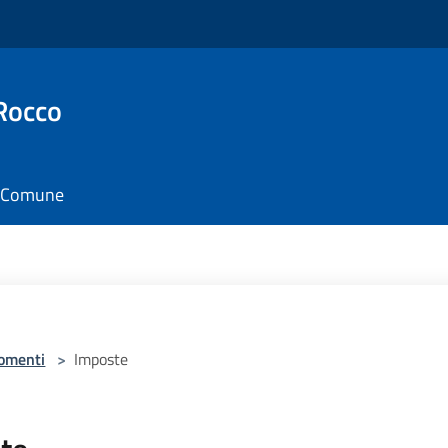
Rocco
il Comune
omenti
>
Imposte