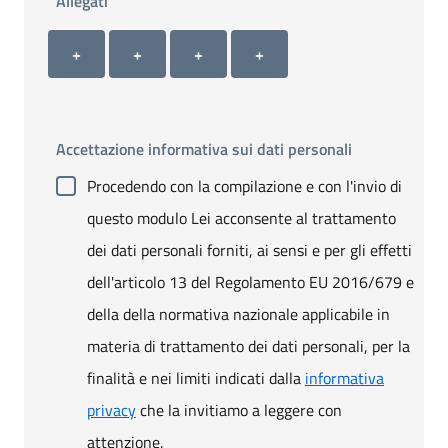
Allegati
Allegato 1
Allegato 2
Allegato 3
Allegato 4
+ Carica allegato 1
+ Carica allegato 2
+ Carica allegato 3
+ Carica allegato 4
+
+
+
+
Accettazione informativa sui dati personali
Procedendo con la compilazione e con l'invio di
questo modulo Lei acconsente al trattamento
dei dati personali forniti, ai sensi e per gli effetti
dell'articolo 13 del Regolamento EU 2016/679 e
della della normativa nazionale applicabile in
materia di trattamento dei dati personali, per la
finalità e nei limiti indicati dalla
informativa
privacy
che la invitiamo a leggere con
attenzione.