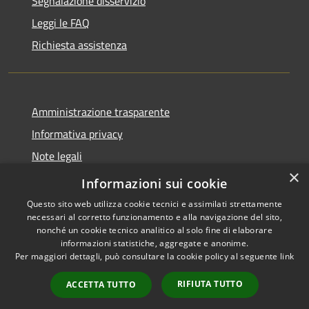
Segnalazione disservizio
Leggi le FAQ
Richiesta assistenza
Amministrazione trasparente
Informativa privacy
Note legali
×
Dichiarazione di accessibilità
Informazioni sui cookie
Questo sito web utilizza cookie tecnici e assimilati strettamente
necessari al corretto funzionamento e alla navigazione del sito,
nonché un cookie tecnico analitico al solo fine di elaborare
informazioni statistiche, aggregate e anonime.
RSS
Copyright © 2026 • Comune di
Per maggiori dettagli, può consultare la cookie policy al seguente
link
Accessibilità
Adrara San Rocco • Powered
Privacy
Municipium
Accesso
by
•
RIFIUTA TUTTO
ACCETTA TUTTO
Cookie
redazione