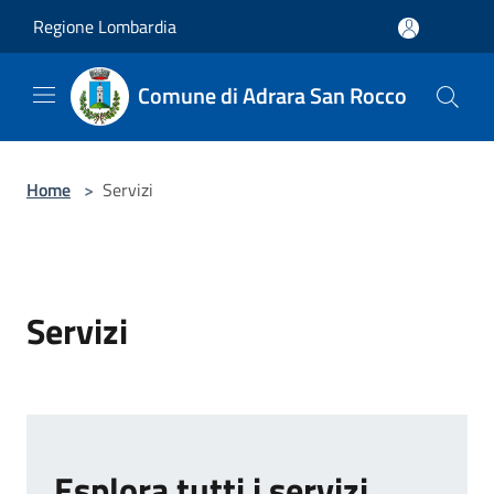
Salta al contenuto principale
Regione Lombardia
Comune di Adrara San Rocco
Home
>
Servizi
Servizi
Esplora tutti i servizi