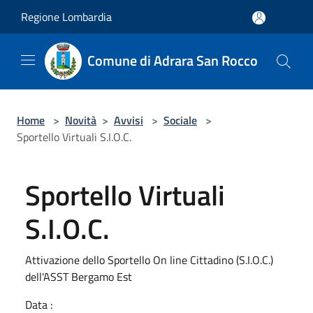
Salta al contenuto principale
Regione Lombardia
Comune di Adrara San Rocco
Home
>
Novità
>
Avvisi
>
Sociale
>
Sportello Virtuali S.I.O.C.
Sportello Virtuali
S.I.O.C.
Attivazione dello Sportello On line Cittadino (S.I.O.C.)
dell'ASST Bergamo Est
Data :