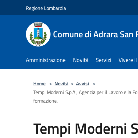
Salta al contenuto principale
Regione Lombardia
Comune di Adrara San 
Amministrazione
Novità
Servizi
Vivere 
Home
>
Novità
>
Avvisi
>
Tempi Moderni S.p.A., Agenzia per il Lavoro e la F
formazione.
Tempi Moderni S.