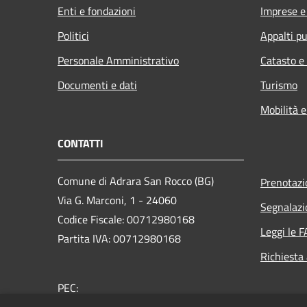
Enti e fondazioni
Imprese 
Politici
Appalti pu
Personale Amministrativo
Catasto e
Documenti e dati
Turismo
Mobilità e
CONTATTI
Comune di Adrara San Rocco (BG)
Prenotaz
Via G. Marconi, 1 - 24060
Segnalazi
Codice Fiscale: 00712980168
Leggi le 
Partita IVA: 00712980168
Richiesta
PEC:
comune.adrarasanrocco.bg@pec.it