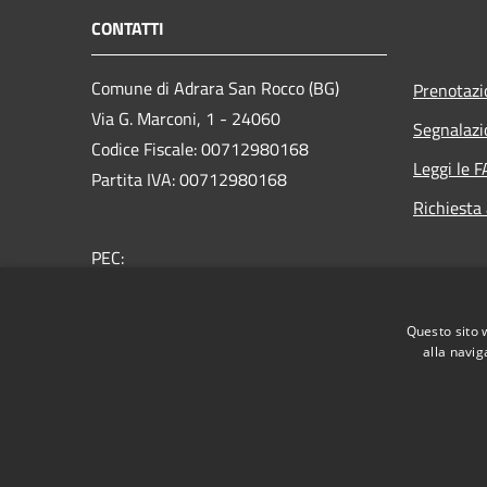
CONTATTI
Comune di Adrara San Rocco (BG)
Prenotaz
Via G. Marconi, 1 - 24060
Segnalazi
Codice Fiscale: 00712980168
Leggi le 
Partita IVA: 00712980168
Richiesta
PEC:
comune.adrarasanrocco.bg@pec.it
Centralino Unico: +39 035 933053
Questo sito 
alla navig
RSS
Accessibilità
Privacy
Cookie
Mappa de