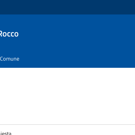
Rocco
il Comune
iesta.