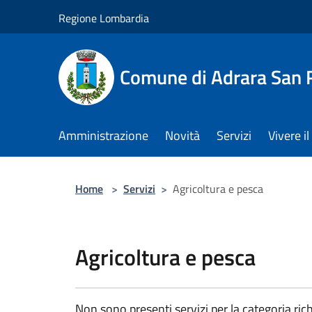
Salta al contenuto principale
Regione Lombardia
Comune di Adrara San 
Amministrazione
Novità
Servizi
Vivere 
Home
>
Servizi
>
Agricoltura e pesca
Agricoltura e pesca
Non sono presenti servizi per la categoria rich