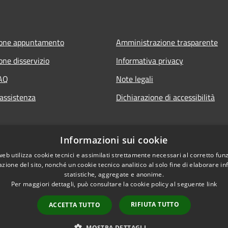
ione appuntamento
Amministrazione trasparente
one disservizio
Informativa privacy
FAQ
Note legali
 assistenza
Dichiarazione di accessibilità
Informazioni sui cookie
web utilizza cookie tecnici e assimilati strettamente necessari al corretto fu
azione del sito, nonché un cookie tecnico analitico al solo fine di elaborare i
statistiche, aggregate e anonime.
Per maggiori dettagli, può consultare la cookie policy al seguente
link
RIFIUTA TUTTO
ACCETTA TUTTO
l sito
Copyright © 2026 • Comune 
MOSTRA DETTAGLI