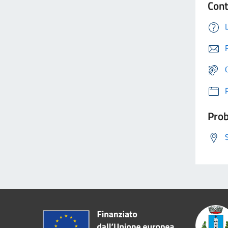
Cont
Prob