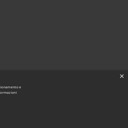
×
nzionamento e
nformazioni
Municipium
Accesso
di Adrara San Rocco • Powered by
•
redazione