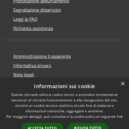
Prenotazione appuntamento
Segnalazione disservizio
Leggi le FAQ
Richiesta assistenza
Amministrazione trasparente
Informativa privacy
Note legali
×
Dichiarazione di accessibilità
Informazioni sui cookie
Questo sito web utilizza cookie tecnici e assimilati strettamente
necessari al corretto funzionamento e alla navigazione del sito,
nonché un cookie tecnico analitico al solo fine di elaborare
informazioni statistiche, aggregate e anonime.
RSS
Copyright © 2026 • Comune di
Per maggiori dettagli, può consultare la cookie policy al seguente
link
Accessibilità
Adrara San Rocco • Powered
Privacy
Municipium
Accesso
by
•
RIFIUTA TUTTO
ACCETTA TUTTO