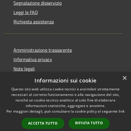
Segnalazione disservizio
Leggi le FAQ
Richiesta assistenza
Amministrazione trasparente
Informativa privacy
Note legali
×
Dichiarazione di accessibilità
Informazioni sui cookie
Questo sito web utilizza cookie tecnici e assimilati strettamente
necessari al corretto funzionamento e alla navigazione del sito,
nonché un cookie tecnico analitico al solo fine di elaborare
informazioni statistiche, aggregate e anonime.
RSS
Copyright © 2026 • Comune di
Per maggiori dettagli, può consultare la cookie policy al seguente
link
Accessibilità
Adrara San Rocco • Powered
Privacy
Municipium
Accesso
by
•
RIFIUTA TUTTO
ACCETTA TUTTO
Cookie
redazione