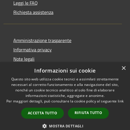
Leggi le FAQ
Richiesta assistenza
Amministrazione trasparente
Informativa privacy
Note legali
×
Dichiarazione di accessibilità
Informazioni sui cookie
Questo sito web utilizza cookie tecnici e assimilati strettamente
necessari al corretto funzionamento e alla navigazione del sito,
nonché un cookie tecnico analitico al solo fine di elaborare
informazioni statistiche, aggregate e anonime.
RSS
Copyright © 2026 • Comune di
Per maggiori dettagli, può consultare la cookie policy al seguente
link
Accessibilità
Adrara San Rocco • Powered
Privacy
Municipium
Accesso
by
•
RIFIUTA TUTTO
ACCETTA TUTTO
Cookie
redazione
Mappa del sito
MOSTRA DETTAGLI