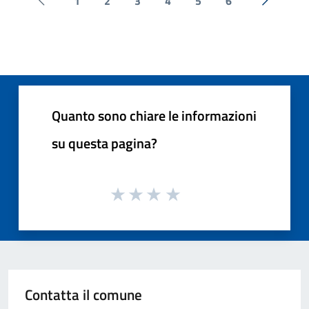
1
2
3
4
5
6
Pagina precedente
Successi
Quanto sono chiare le informazioni
su questa pagina?
Contatta il comune