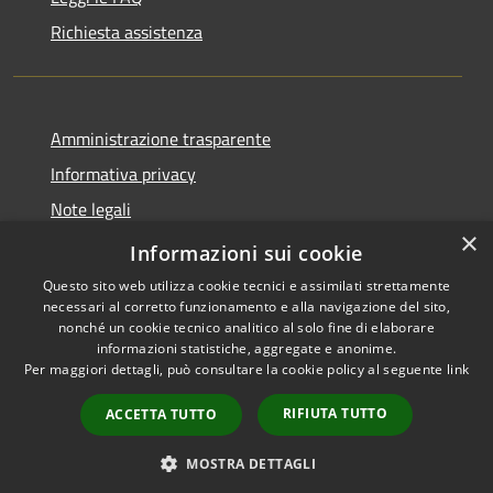
Richiesta assistenza
Amministrazione trasparente
Informativa privacy
Note legali
×
Dichiarazione di accessibilità
Informazioni sui cookie
Questo sito web utilizza cookie tecnici e assimilati strettamente
necessari al corretto funzionamento e alla navigazione del sito,
nonché un cookie tecnico analitico al solo fine di elaborare
informazioni statistiche, aggregate e anonime.
RSS
Copyright © 2026 • Comune di
Per maggiori dettagli, può consultare la cookie policy al seguente
link
Accessibilità
Adrara San Rocco • Powered
Privacy
Municipium
Accesso
by
•
RIFIUTA TUTTO
ACCETTA TUTTO
Cookie
redazione
Mappa del sito
MOSTRA DETTAGLI