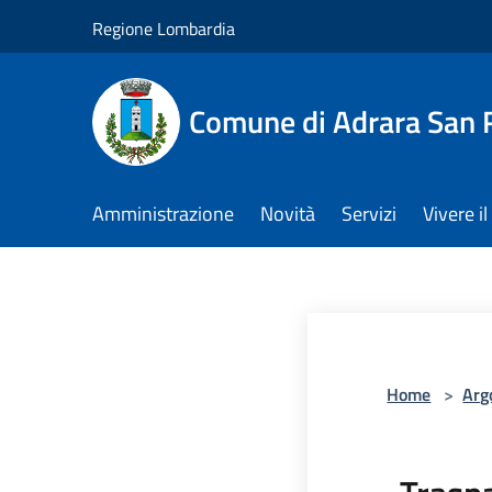
Salta al contenuto principale
Regione Lombardia
Comune di Adrara San 
Amministrazione
Novità
Servizi
Vivere 
Home
>
Arg