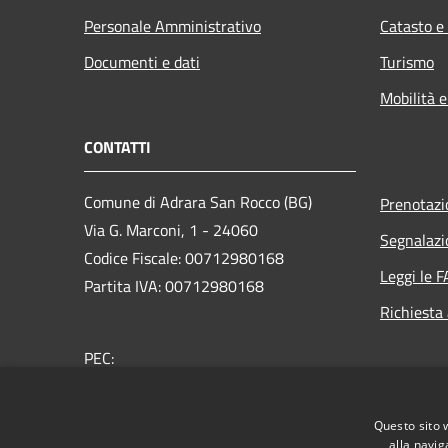
Personale Amministrativo
Catasto e
Documenti e dati
Turismo
Mobilità e
CONTATTI
Comune di Adrara San Rocco (BG)
Prenotaz
Via G. Marconi, 1 - 24060
Segnalazi
Codice Fiscale: 00712980168
Leggi le 
Partita IVA: 00712980168
Richiesta
PEC:
comune.adrarasanrocco.bg@pec.it
Centralino Unico: +39 035 933053
Questo sito 
alla navig