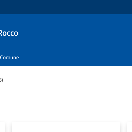
Rocco
il Comune
5)