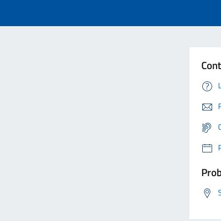
Cont
Prob