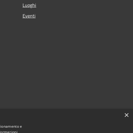
Luoghi
Eventi
×
nzionamento e
nformazioni