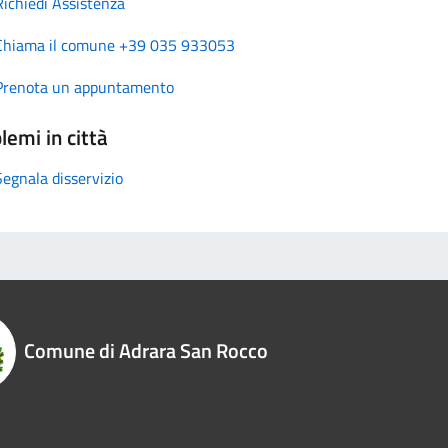
Richiedi Assistenza
Chiama il comune +39 035 933053
Prenota un appuntamento
lemi in città
Segnala disservizio
Comune di Adrara San Rocco