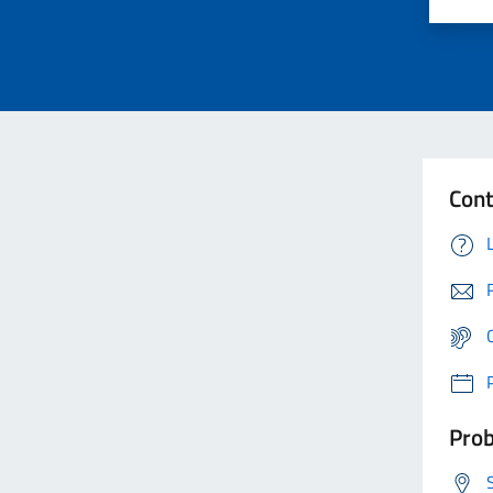
Cont
Prob