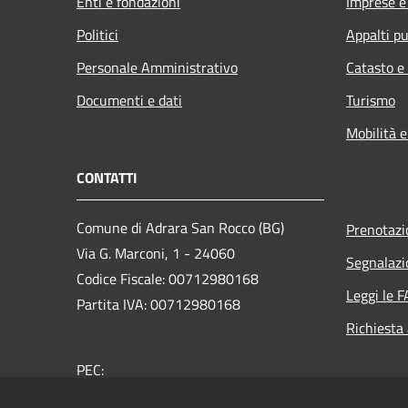
Enti e fondazioni
Imprese 
Politici
Appalti pu
Personale Amministrativo
Catasto e
Documenti e dati
Turismo
Mobilità e
CONTATTI
Comune di Adrara San Rocco (BG)
Prenotaz
Via G. Marconi, 1 - 24060
Segnalazi
Codice Fiscale: 00712980168
Leggi le 
Partita IVA: 00712980168
Richiesta
PEC:
comune.adrarasanrocco.bg@pec.it