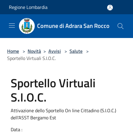
Salta al contenuto principale
Regione Lombardia
Comune di Adrara San Rocco
Home
>
Novità
>
Avvisi
>
Salute
>
Sportello Virtuali S.I.O.C.
Sportello Virtuali
S.I.O.C.
Attivazione dello Sportello On line Cittadino (S.I.O.C.)
dell'ASST Bergamo Est
Data :