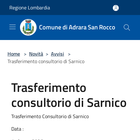
Salta al contenuto principale
Regione Lombardia
Comune di Adrara San Rocco
Home
>
Novità
>
Avvisi
>
Trasferimento consultorio di Sarnico
Trasferimento
consultorio di Sarnico
Trasferimento Consultorio di Sarnico
Data :