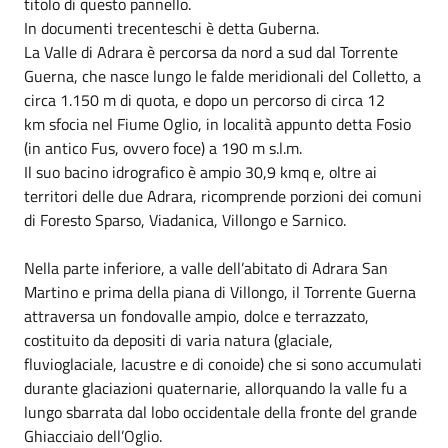
titolo di questo pannello.
In documenti trecenteschi è detta Guberna.
La Valle di Adrara è percorsa da nord a sud dal Torrente
Guerna, che nasce lungo le falde meridionali del Colletto, a
circa 1.150 m di quota, e dopo un percorso di circa 12
km sfocia nel Fiume Oglio, in località appunto detta Fosio
(in antico Fus, ovvero foce) a 190 m s.l.m.
Il suo bacino idrografico è ampio 30,9 kmq e, oltre ai
territori delle due Adrara, ricomprende porzioni dei comuni
di Foresto Sparso, Viadanica, Villongo e Sarnico.
Nella parte inferiore, a valle dell’abitato di Adrara San
Martino e prima della piana di Villongo, il Torrente Guerna
attraversa un fondovalle ampio, dolce e terrazzato,
costituito da depositi di varia natura (glaciale,
fluvioglaciale, lacustre e di conoide) che si sono accumulati
durante glaciazioni quaternarie, allorquando la valle fu a
lungo sbarrata dal lobo occidentale della fronte del grande
Ghiacciaio dell’Oglio.