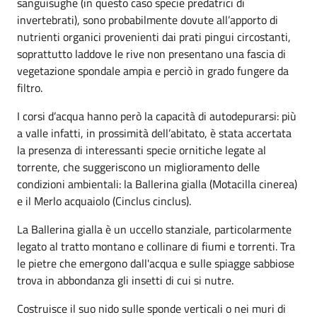
sanguisughe (in questo caso specie predatrici di
invertebrati), sono probabilmente dovute all’apporto di
nutrienti organici provenienti dai prati pingui circostanti,
soprattutto laddove le rive non presentano una fascia di
vegetazione spondale ampia e perciò in grado fungere da
filtro.
I corsi d’acqua hanno però la capacità di autodepurarsi: più
a valle infatti, in prossimità dell’abitato, è stata accertata
la presenza di interessanti specie ornitiche legate al
torrente, che suggeriscono un miglioramento delle
condizioni ambientali: la Ballerina gialla (Motacilla cinerea)
e il Merlo acquaiolo (Cinclus cinclus).
La Ballerina gialla è un uccello stanziale, particolarmente
legato al tratto montano e collinare di fiumi e torrenti. Tra
le pietre che emergono dall'acqua e sulle spiagge sabbiose
trova in abbondanza gli insetti di cui si nutre.
Costruisce il suo nido sulle sponde verticali o nei muri di