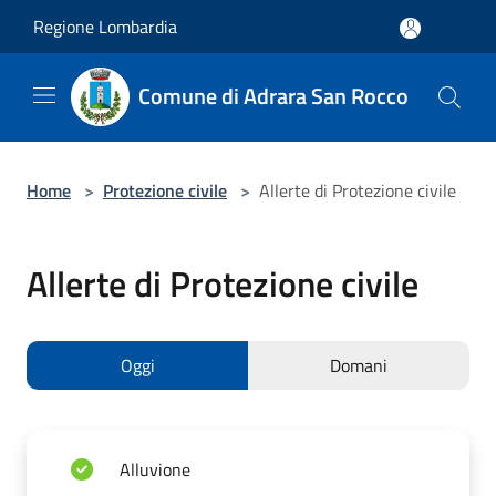
Salta al contenuto principale
Regione Lombardia
Comune di Adrara San Rocco
Home
>
Protezione civile
>
Allerte di Protezione civile
Allerte di Protezione civile
Oggi
Domani
Alluvione