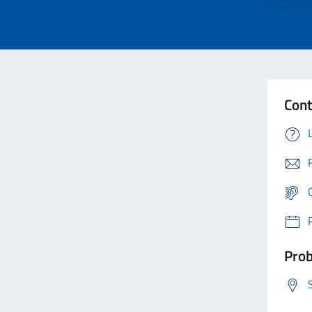
Cont
Prob