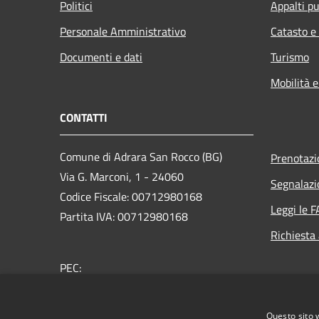
Politici
Appalti pu
Personale Amministrativo
Catasto e
Documenti e dati
Turismo
Mobilità e
CONTATTI
Comune di Adrara San Rocco (BG)
Prenotaz
Via G. Marconi, 1 - 24060
Segnalazi
Codice Fiscale: 00712980168
Leggi le 
Partita IVA: 00712980168
Richiesta
PEC:
comune.adrarasanrocco.bg@pec.it
Centralino Unico: +39 035 933053
Questo sito 