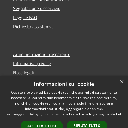
Segnalazione disservizio
Leggi le FAQ
Richiesta assistenza
Amministrazione trasparente
Informativa privacy
Note legali
×
Dichiarazione di accessibilità
Informazioni sui cookie
Questo sito web utilizza cookie tecnici e assimilati strettamente
necessari al corretto funzionamento e alla navigazione del sito,
nonché un cookie tecnico analitico al solo fine di elaborare
informazioni statistiche, aggregate e anonime.
RSS
Copyright © 2026 • Comune di
Per maggiori dettagli, può consultare la cookie policy al seguente
link
Accessibilità
Adrara San Rocco • Powered
Privacy
Municipium
Accesso
by
•
RIFIUTA TUTTO
ACCETTA TUTTO