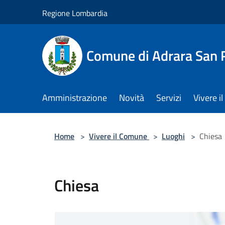
Salta al contenuto principale
Regione Lombardia
Comune di Adrara San 
Amministrazione
Novità
Servizi
Vivere 
Home
>
Vivere il Comune
>
Luoghi
>
Chiesa
Chiesa