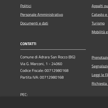
Politici
Appalti pu
Personale Amministrativo
Catasto e
Documenti e dati
Turismo
Mobilità e
CONTATTI
Comune di Adrara San Rocco (BG)
Prenotaz
Via G. Marconi, 1 - 24060
Segnalazi
Codice Fiscale: 00712980168
Leggi le 
Partita IVA: 00712980168
Richiesta
PEC:
comune.adrarasanrocco.bg@pec.it
Centralino Unico: +39 035 933053