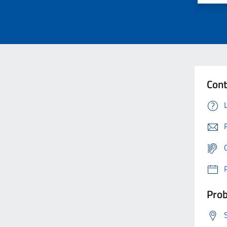
Cont
Prob