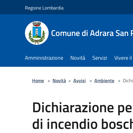
Salta al contenuto principale
Regione Lombardia
Comune di Adrara San 
Amministrazione
Novità
Servizi
Vivere 
Home
>
Novità
>
Avvisi
>
Ambiente
>
Dichi
Dichiarazione per
di incendio bosc