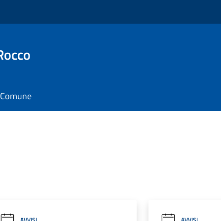
Rocco
il Comune
AVVISI
AVVISI