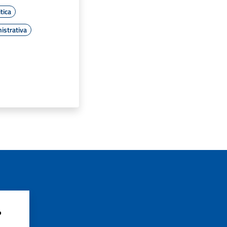
tica
istrativa
?