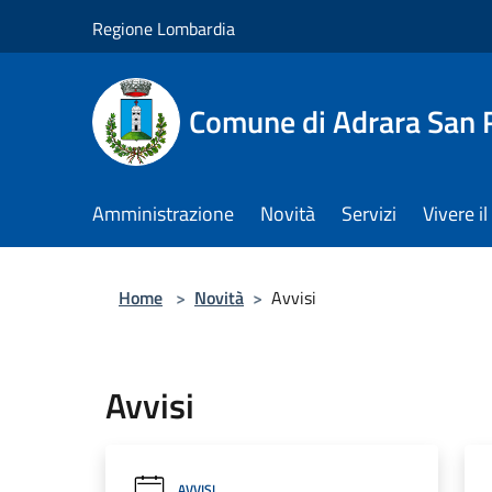
Salta al contenuto principale
Regione Lombardia
Comune di Adrara San 
Amministrazione
Novità
Servizi
Vivere 
Home
>
Novità
>
Avvisi
Avvisi
AVVISI